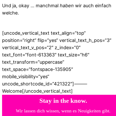
Und ja, okay … manchmal
haben
wir auch einfach
welche.
[uncode_vertical_text text_align=“top“
position=“right“ flip=“yes“ vertical_text_h_pos=“3″
vertical_text_v_pos=“2″ z_index=“0″
text_font=“font-613363″ text_size=“h6″
text_transform=“uppercase“
text_space=“fontspace-135905″
mobile_visibility=“yes“
uncode_shortcode_id=“421322″]⸻
Welcome[/uncode_vertical_text]
Stay in the know.
Wir lassen dich wissen, wenn es Neuigkeiten gibt.